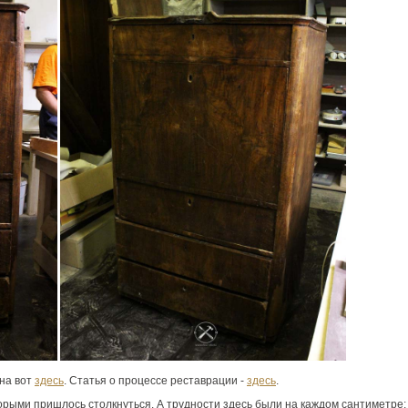
на вот
здесь
. Статья о процессе реставрации -
здесь
.
орыми пришлось столкнуться. А трудности здесь были на каждом сантиметре: