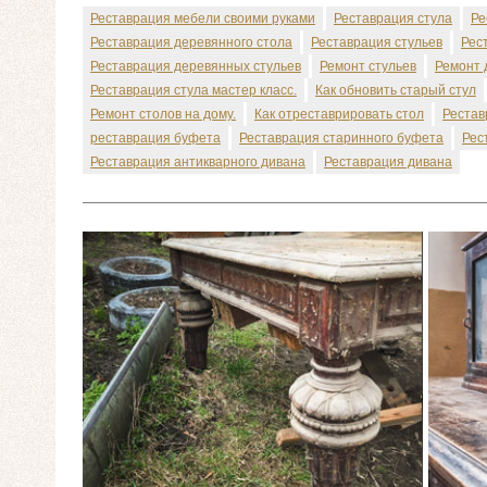
Реставрация мебели своими руками
Реставрация стула
Ре
Реставрация деревянного стола
Реставрация стульев
Рес
Реставрация деревянных стульев
Ремонт стульев
Ремонт 
Реставрация стула мастер класс.
Как обновить старый стул
Ремонт столов на дому.
Как отреставрировать стол
Рестав
реставрация буфета
Реставрация старинного буфета
Рес
Реставрация антикварного дивана
Реставрация дивана