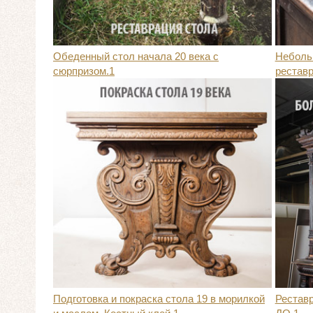
Обеденный стол начала 20 века с
Небольш
сюрпризом.1
реставр
Подготовка и покраска стола 19 в морилкой
Рестав