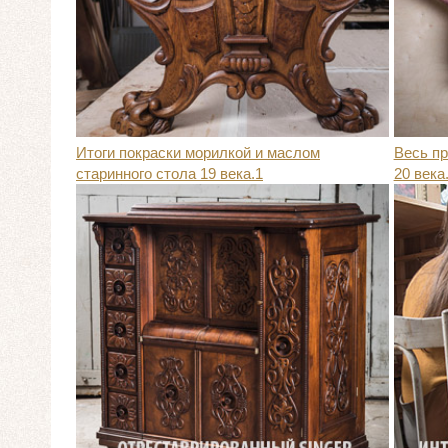
Итоги покраски морилкой и маслом
Весь п
старинного стола 19 века.1
20 века