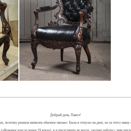
Добрый день, Павел!
ах, поэтому решила написать обычное письмо. Была в отпуске на даче, из-за этого пишу 
«Кожаное кресло конца 19 века»), я и представить не могла, сколько работы с ним пред