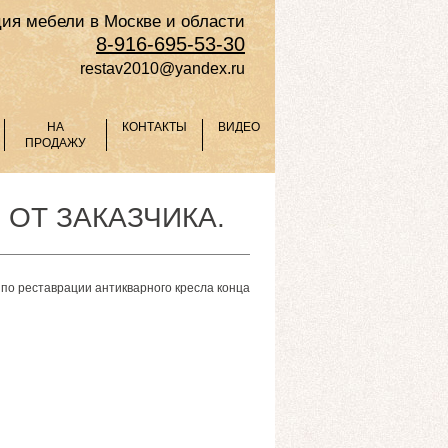
ия мебели в Москве и области
8-916-695-53-30
restav2010@yandex.ru
НА
КОНТАКТЫ
ВИДЕО
ПРОДАЖУ
ОТ ЗАКАЗЧИКА.
по реставрации антикварного кресла конца