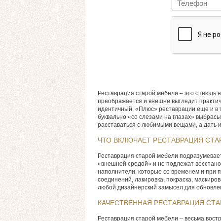
Реставрация старой мебели – это отнюдь н
преображается и внешне выглядит практиче
идентичный. «Плюс» реставрации еще и в т
буквально «со слезами на глазах» выбрас
расставаться с любимыми вещами, а дать и
ЧТО ВКЛЮЧАЕТ РЕСТАВРАЦИЯ СТА
Реставрация старой мебели подразумевает 
«внешней средой» и не подлежат восстанов
наполнители, которые со временем и при п
соединений, лакировка, покраска, маскиро
любой дизайнерский замысел для обновле
КАЧЕСТВЕННАЯ РЕСТАВРАЦИЯ СТ
Реставрация старой мебели – весьма востр