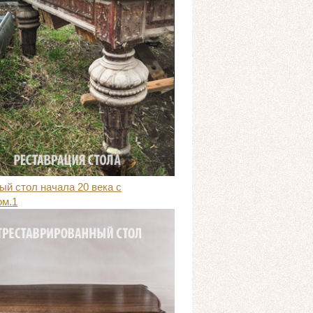
й стол начала 20 века с
ом.1