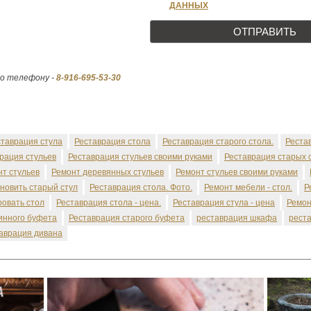
ДАННЫХ
по телефону -
8-916-695-53-30
ставрация стула
Реставрация стола
Реставрация старого стола.
Реста
рация стульев
Реставрация стульев своими руками
Реставрация старых 
т стульев
Ремонт деревянных стульев
Ремонт стульев своими руками
бновить старый стул
Реставрация стола. Фото.
Ремонт мебели - стол.
Р
ровать стол
Реставрация стола - цена.
Реставрация стула - цена
Ремон
инного буфета
Реставрация старого буфета
реставрация шкафа
рест
аврация дивана