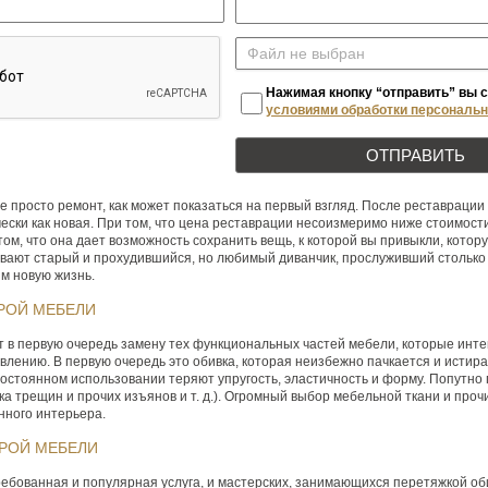
Файл не выбран
Нажимая кнопку “отправить” вы 
условиями обработки персональ
е просто ремонт, как может показаться на первый взгляд. После реставрации
ски как новая. При том, что цена реставрации несоизмеримо ниже стоимост
ом, что она дает возможность сохранить вещь, к которой вы привыкли, кото
ывают старый и прохудившийся, но любимый диванчик, прослуживший столько 
м новую жизнь.
РОЙ МЕБЕЛИ
в первую очередь замену тех функциональных частей мебели, которые интен
лению. В первую очередь это обивка, которая неизбежно пачкается и истира
остоянном использовании теряют упругость, эластичность и форму. Попутно
вка трещин и прочих изъянов и т. д.). Огромный выбор мебельной ткани и про
нного интерьера.
АРОЙ МЕБЕЛИ
ебованная и популярная услуга, и мастерских, занимающихся перетяжкой оби