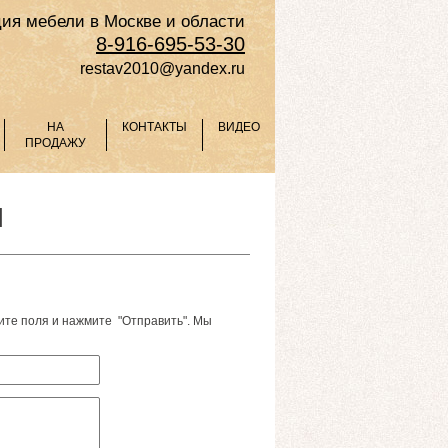
ия мебели в Москве и области
8-916-695-53-30
restav2010@yandex.ru
НА
КОНТАКТЫ
ВИДЕО
ПРОДАЖУ
И
ите поля и нажмите "Отправить". Мы