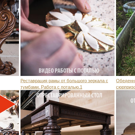
Реставрация рамы от большого зеркала с
Обеденны
тумбами. Работа с поталью.1
сюрприз