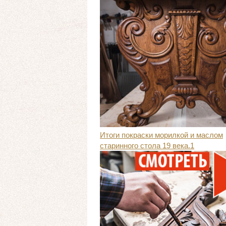
Итоги покраски морилкой и маслом
старинного стола 19 века.1