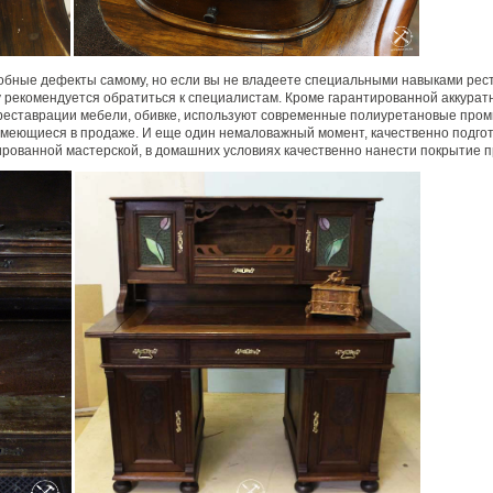
обные дефекты самому, но если вы не владеете специальными навыками рес
у рекомендуется обратиться к специалистам. Кроме гарантированной аккурат
еставрации мебели, обивке, используют современные полиуретановые пром
 имеющиеся в продаже. И еще один немаловажный момент, качественно подгот
рованной мастерской, в домашних условиях качественно нанести покрытие п