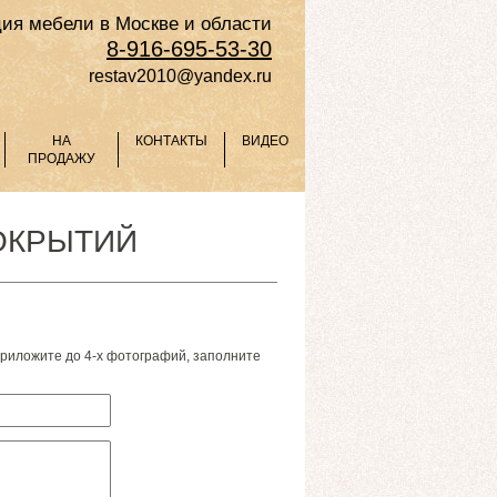
ия мебели в Москве и области
8-916-695-53-30
restav2010@yandex.ru
НА
КОНТАКТЫ
ВИДЕО
ПРОДАЖУ
ОКРЫТИЙ
Приложите до 4-х фотографий, заполните