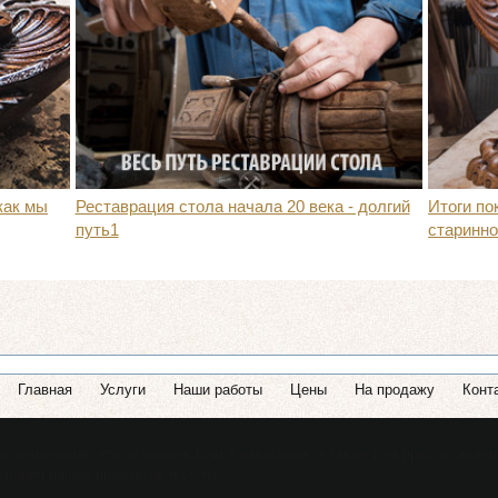
как мы
Реставрация стола начала 20 века - долгий
Итоги по
путь1
старинно
Главная
Услуги
Наши работы
Цены
На продажу
Конт
ие технологии, чтобы помочь Вам в навигации, а также для предоставле
Copyright © rest-vm.ru 2026
ования наших продуктов и услуг.
Карта сайта