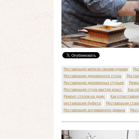
Реставрация мебели своими руками
Ре
Реставрация деревянного стола
Рестав
Реставрация деревянных стульев
Ремон
Реставрация стула мастер класс.
Как о
Ремонт столов на дому.
Как отреставри
реставрация буфета
Реставрация стар
Реставрация антикварного дивана
Рест