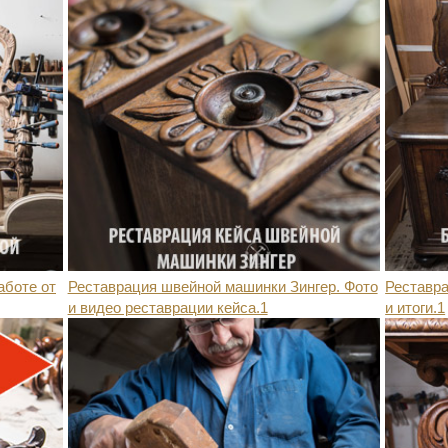
аботе от
Реставрация швейной машинки Зингер. Фото
Реставра
и видео реставрации кейса.1
и итоги.1