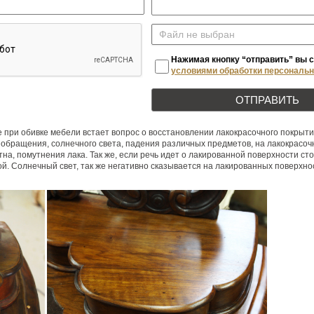
Файл не выбран
Нажимая кнопку “отправить” вы 
условиями обработки персональ
е при обивке мебели встает вопрос о восстановлении лакокрасочного покрыт
о обращения, солнечного света, падения различных предметов, на лакокрасо
а, помутнения лака. Так же, если речь идет о лакированной поверхности сто
й. Солнечный свет, так же негативно сказывается на лакированных поверхно