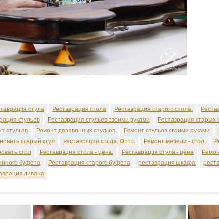
ставрация стула
Реставрация стола
Реставрация старого стола.
Реста
рация стульев
Реставрация стульев своими руками
Реставрация старых 
т стульев
Ремонт деревянных стульев
Ремонт стульев своими руками
бновить старый стул
Реставрация стола. Фото.
Ремонт мебели - стол.
Р
ровать стол
Реставрация стола - цена.
Реставрация стула - цена
Ремон
инного буфета
Реставрация старого буфета
реставрация шкафа
рест
аврация дивана