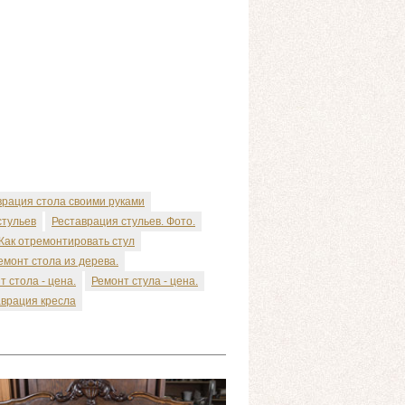
врация стола своими руками
стульев
Реставрация стульев. Фото.
Как отремонтировать стул
емонт стола из дерева.
т стола - цена.
Ремонт стула - цена.
аврация кресла