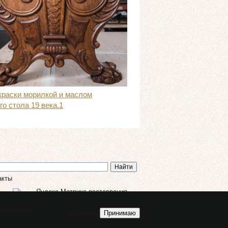
краски морилкой и маслом
го стола 19 века.1
акты
ния лучшего
Подробнее
Принимаю